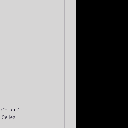
de “From:”
 Se les 