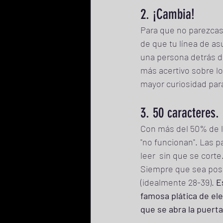
2. ¡Cambia!
Para que no parezcas
de que tu línea de as
una persona detrás de
más acertivo sobre lo
mayor curiosidad para 
3. 50 caracteres.
Con más del 50% de la
"no funcionan". Las 
leer  sin que se corte
Siempre que sea posi
(idealmente 28-39). 
E
famosa plática de el
que se abra la puerta 