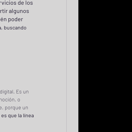
vicios de los 
tir algunos 
ién poder 
a, buscando 
igital. Es un 
moción, o 
e, porque un 
es que la línea 