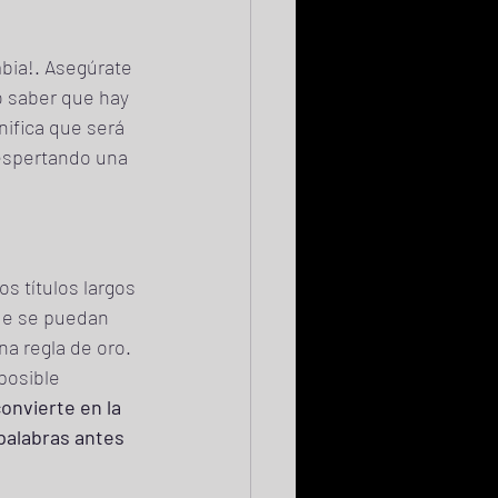
bia!. Asegúrate 
o saber que hay 
nifica que será 
despertando una 
s títulos largos 
ue se puedan 
na regla de oro. 
posible 
onvierte en la 
palabras antes 