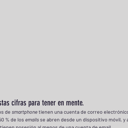
tas cifras para tener en mente.
os de 
smartphone
 tienen una cuenta de correo electrónico
50 % de los 
emails
 se abren desde un dispositivo móvil, y 
 tienen posesión al menos de una cuenta de email.