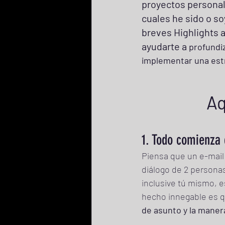
proyectos personal
cuales he sido o so
breves Highlights 
ayudarte a 
profundi
implementar una estr
Aq
1. Todo comienza 
Piensa que un e-mail 
diálogo de 2 personas
inclusive tú mismo, e
hecho innegable es qu
de asunto y la manera