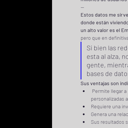
—
Estos datos me sirve
donde están viviendo
un alto valor es el Em
pero que en definiti
Si bien las re
esta al alza, 
gente, mientr
bases de dato
Sus ventajas son indi
 Permite llegar a un gran número de usuarios a la vez y lanzar ofertas exclusivas y 
personalizadas 
Requiere una inv
Genera una relaci
Sus resultados s