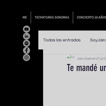
ME
TECHXTURAS SONORAS
CONCIERTO 10 AÑO
Todas las entradas
SoyJair
Jairo Guerrero
11 jul 
Te mandé un