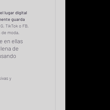
 lugar digital 
mente guarda 
G, TikTok o FB, 
s de moda.
 en ellas 
llena de 
usando 