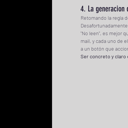
4. La generacion 
Retomando la regla de
Desafortunadamente e
"No leen", es mejor q
mail, y cada uno de e
a un botón que accio
Ser concreto y claro e