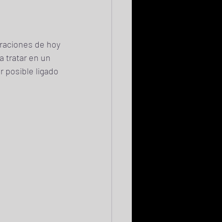
raciones de hoy 
 tratar en un 
 posible ligado 