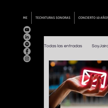
ME
TECHXTURAS SONORAS
CONCIERTO 10 AÑO
Todas las entradas
SoyJair