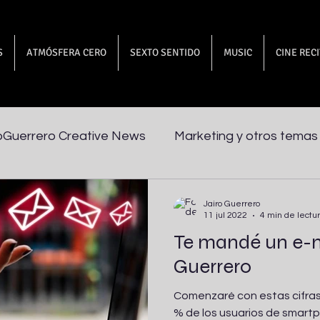
S
ATMÓSFERA CERO
SEXTO SENTIDO
MUSIC
CINE REC
oGuerrero Creative News
Marketing y otros temas
Jairo Guerrero
11 jul 2022
4 min de lectu
Te mandé un e-ma
Guerrero
Comenzaré con estas cifras 
% de los usuarios de smart