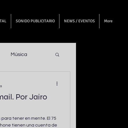
ITAL
SONIDO PUBLICITARIO
NEWS / EVENTOS
More
Música
ra
il. Por Jairo
para tener en mente. El 75
phone tienen una cuenta de