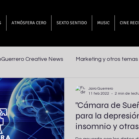
S
ATMÓSFERA CERO
SEXTO SENTIDO
MUSIC
CINE REC
oGuerrero Creative News
Marketing y otros temas
Jairo Guerrero
11 feb 2022
2 min de lect
"Cámara de Sueñ
para la depresión
insomnio y otras