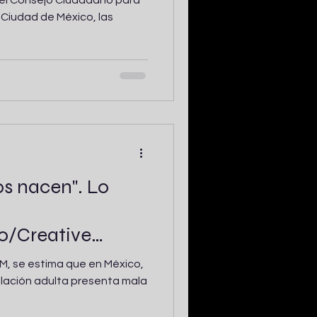
del Consejo Ciudadano para
a Ciudad de México, las
os nacen". Lo
o/Creative
Bioflora.
M, se estima que en México,
blación adulta presenta mala