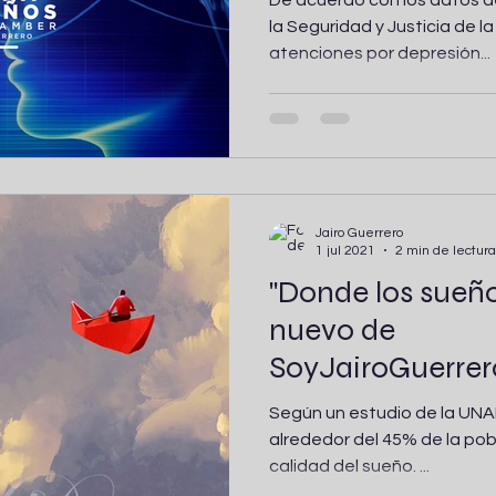
De acuerdo con los datos 
la Seguridad y Justicia de l
atenciones por depresión...
Jairo Guerrero
1 jul 2021
2 min de lectura
"Donde los sueñ
nuevo de
SoyJairoGuerrer
Consulting para 
Según un estudio de la UNA
alrededor del 45% de la po
calidad del sueño. ...